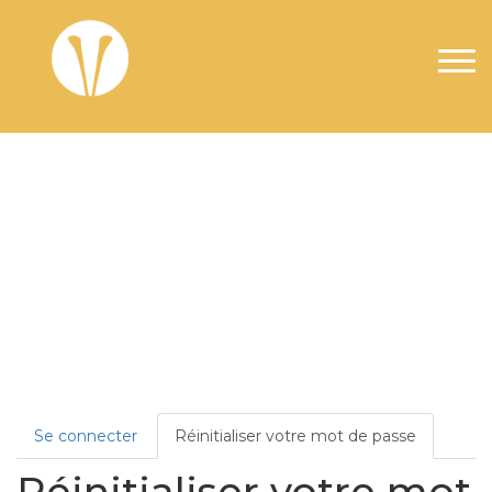
Aller au contenu principal
Onglets principaux
Se connecter
Réinitialiser votre mot de passe
Réinitialiser votre mot